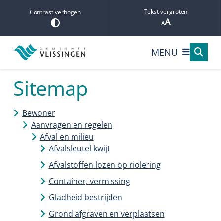
De
Tekst vergroten
Contrast verhogen
inhoud
is
geladen.
MENU
Sitemap
Bewoner
Aanvragen en regelen
Afval en milieu
Afvalsleutel kwijt
Afvalstoffen lozen op riolering
Container, vermissing
Gladheid bestrijden
Grond afgraven en verplaatsen