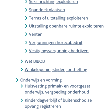
Seksinrichting exploiteren
Spandoek plaatsen
Terras of uitstalling exploiteren
Uitstalling openbare ruimte exploiteren
Venten
Vergunningen horecabedrijf
Vestigingsvergunning bedrijven
Wet BIBOB
Winkelopeningstijden, ontheffing
Onderwijs en vorming
Huisvesting primair- en voortgezet
onderwijs, vergoeding onderhoud
Kinderdagverblijf of buitenschoolse
opvang registreren