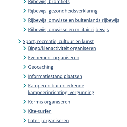
Rijbewijs, bromfiets
Rijbewijs, gezondheidsverklaring
Rijbewijs, omwisselen buitenlands rijbewijs
Rijbewijs, omwisselen militair rijbewijs
Sport, recreatie, cultuur en kunst
Bingo/kienactiviteit organiseren
Evenement organiseren
Geocaching
Informatiestand plaatsen
Kamperen buiten erkende
kampeerinrichting, vergunning
Kermis organiseren
Kite-surfen
Loterij organiseren