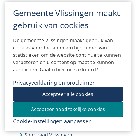
Ik heb een zorgvraag
Gemeente Vlissingen maakt
Doemeevlissingen.nl
gebruik van cookies
JOGG: Gezonde Jeugd, Gezonde Toekomst
'Vlissingen drinkt Water'-week
De gemeente Vlissingen maakt gebruik van
Nieuws JOGG
cookies voor het anoniem bijhouden van
statistieken om de website continue te kunnen
Week voor de Gezonde Jeugd 2026
verbeteren en u content op maat te kunnen
Kamers met Aandacht gezocht voor
aanbieden. Gaat u hiermee akkoord?
jongeren in Vlissingen
Privacyverklaring en proclaimer
Nieuws Sociaal domein
Nieuwsberichten Sociaal domein
Accepteer alle cookies
Nieuwsbrief Sociaal domein
Accepteer noodzakelijke cookies
Sport
Cookie-instellingen aanpassen
Informatie voor sportaanbieders
Sportraad Vlissingen