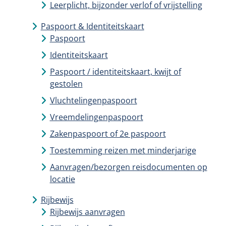
Leerplicht, bijzonder verlof of vrijstelling
Paspoort & Identiteitskaart
Paspoort
Identiteitskaart
Paspoort / identiteitskaart, kwijt of
gestolen
Vluchtelingenpaspoort
Vreemdelingenpaspoort
Zakenpaspoort of 2e paspoort
Toestemming reizen met minderjarige
Aanvragen/bezorgen reisdocumenten op
locatie
Rijbewijs
Rijbewijs aanvragen