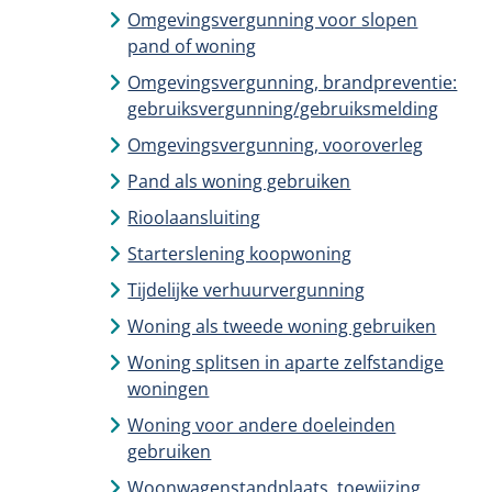
Omgevingsvergunning voor slopen
pand of woning
Omgevingsvergunning, brandpreventie:
gebruiksvergunning/gebruiksmelding
Omgevingsvergunning, vooroverleg
Pand als woning gebruiken
Rioolaansluiting
Starterslening koopwoning
Tijdelijke verhuurvergunning
Woning als tweede woning gebruiken
Woning splitsen in aparte zelfstandige
woningen
Woning voor andere doeleinden
gebruiken
Woonwagenstandplaats, toewijzing